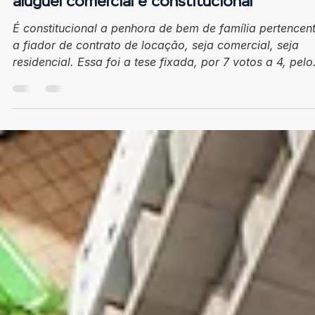
Tiago Andrade
16 de mar. de 2022
1 min de leitura
Penhora de bem de família de fiador em
aluguel comercial é constitucional
É constitucional a penhora de bem de família pertencen
a fiador de contrato de locação, seja comercial, seja
residencial. Essa foi a tese fixada, por 7 votos a 4, pelo
Supremo Tribunal Federal em julgamento virtual encerr
nesta terça-feira (8/3), sob o Tema 1.127 da repercussã
geral. Prevaleceu o entendimento do relator, ministro
Alexandre de Moraes, para quem a possibilidade de
penhora do bem não viola o direito à moradia do fiador