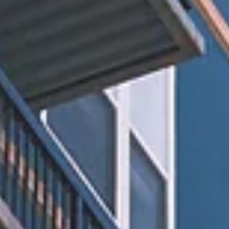
9 de set. de 2021
3 min de leitura
Ação Revisional Imobiliária
A ação revisional de contrato de compra e venda de
imóvel é o meio que dispõe o consumidor comprador d
imóvel para discutir na justiça as cláusulas contratuais
pactuadas com construtoras, incorporadoras e
loteadoras. Sua finalidade principal é submeter o contr
ao reconhecimento de abusividade de cláusulas, juros 
desproporção dos direitos e obrigações entre as partes
Na maioria dos casos é possível a identificação de
cobranças abusivas realizadas pelas empresas do seto