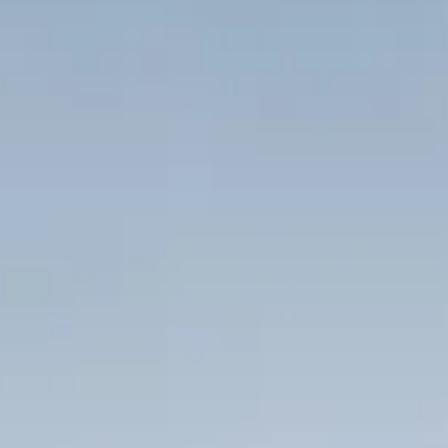
Tiago Andrade
13 de jul. de 2021
2 min de leitura
Construtora Condenada a Devolver Dinhei
de Compradores
Construtora é condenada a devolver R$ 22.500,00 (vint
e dois mil e quinhentos reais) para comprador que desis
da compra de imóvel na planta. O cliente havia se dirig
a empresa e solicitou o distrato do apartamento,