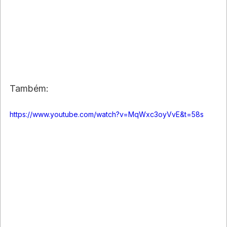
Também:
https://www.youtube.com/watch?v=MqWxc3oyVvE&t=58s